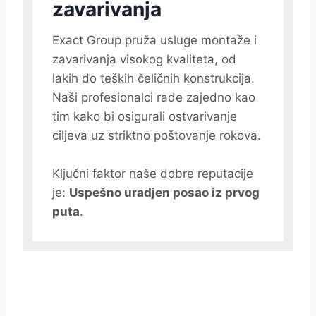
zavarivanja
Exact Group pruža usluge montaže i
zavarivanja visokog kvaliteta, od
lakih do teških čeličnih konstrukcija.
Naši profesionalci rade zajedno kao
tim kako bi osigurali ostvarivanje
ciljeva uz striktno poštovanje rokova.
Ključni faktor naše dobre reputacije
je:
Uspešno uradjen posao iz prvog
puta
.